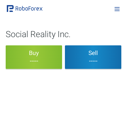
Social Reality Inc.
Buy
Sell
-----
-----