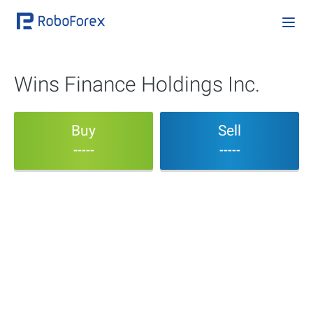
Wins Finance Holdings Inc.
Buy
Sell
-----
-----