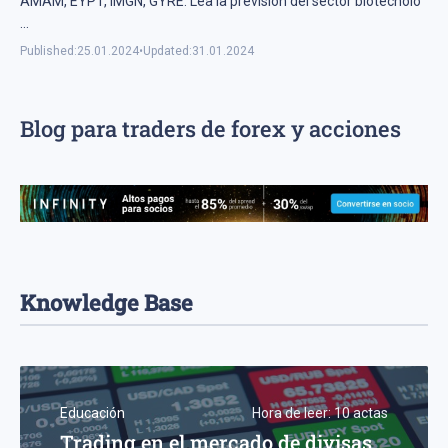
AMAM, EYPT, IMGN, GYRE. Lea la previsión del sector biotecnoló
...
Published:
25.01.2024
•
Updated:
31.01.2024
Blog para traders de forex y acciones
Knowledge Base
Educación
Hora de leer:
10
actas
Trading en el mercado de divisas