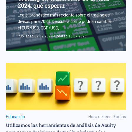
2024: qué esperar
Lea el pronóstico más reciente sobre el trading de
divisas para 2024. Descubra cómo podrían cambiar
el EUR/USD, GBP/USD,
...
Published:
09.02.2024
•
Updated:
10.07.2026
Educación
Hora de leer:
9
actas
Utilizamos las herramientas de análisis de Acuity