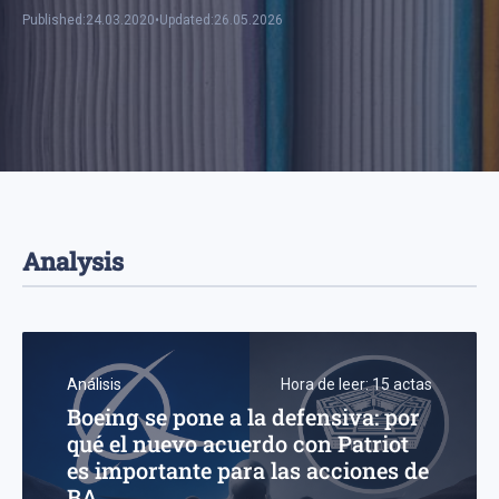
Published:
24.03.2020
•
Updated:
26.05.2026
Analysis
Análisis
Hora de leer:
15
actas
Boeing se pone a la defensiva: por
qué el nuevo acuerdo con Patriot
es importante para las acciones de
BA