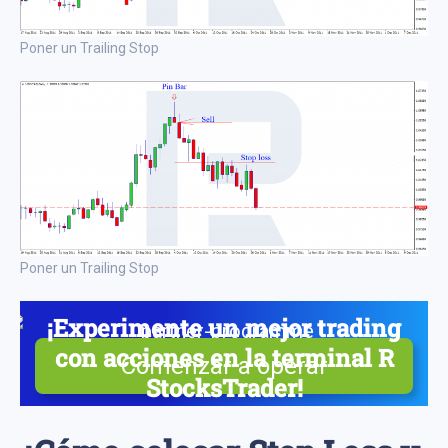
Poner un Trailing Stop
Poner un Trailing Stop
¡Experimente un mejor trading
con acciones en la terminal R
Comenzar a operar
StocksTrader!
Acciones reales, gráficas avanzadas y un constructor
de estrategias gratuito