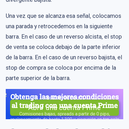
Una vez que se alcanza esa señal, colocamos
una parada y retrocedemos en la siguiente
barra. En el caso de un reverso alcista, el stop
de venta se coloca debajo de la parte inferior
de la barra. En el caso de un reverso bajista, el
stop de compra se coloca por encima de la
parte superior de la barra.
Obtenga las mejores condiciones
al trading con una cuenta Prime
Abrir una cuenta Prime
Comisiones bajas, spreads a partir de 0 pips,
apalancamiento de hasta 1:300 y ejecución en tan solo
0,1 segundos