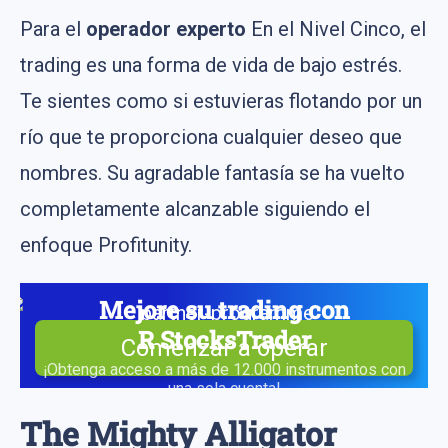
Para el
operador experto
En el Nivel Cinco, el
trading es una forma de vida de bajo estrés.
Te sientes como si estuvieras flotando por un
río que te proporciona cualquier deseo que
nombres. Su agradable fantasía se ha vuelto
completamente alcanzable siguiendo el
enfoque Profitunity.
Mejore su trading con
R StocksTrader
Comenzar a operar
¡Obtenga acceso a más de 12.000 instrumentos con
una sola cuenta!
The Mighty Alligator