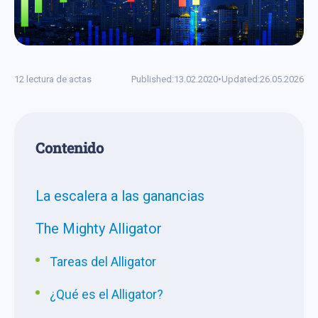
12 lectura de actas
Published:
13.02.2020
•
Updated:
26.05.2026
Сontenido
La escalera a las ganancias
The Mighty Alligator
Tareas del Alligator
¿Qué es el Alligator?