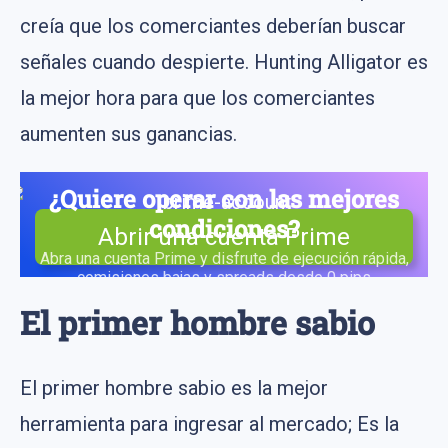
creía que los comerciantes deberían buscar
señales cuando despierte. Hunting Alligator es
la mejor hora para que los comerciantes
aumenten sus ganancias.
¿Quiere operar con las mejores
condiciones?
Abrir una cuenta Prime
Abra una cuenta Prime y disfrute de ejecución rápida,
comisiones bajas y spreads desde 0 pips
El primer hombre sabio
El primer hombre sabio es la mejor
herramienta para ingresar al mercado; Es la