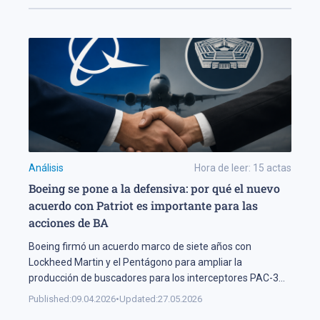
Análisis
Hora de leer:
15
actas
Boeing se pone a la defensiva: por qué el nuevo
acuerdo con Patriot es importante para las
acciones de BA
Boeing firmó un acuerdo marco de siete años con
Lockheed Martin y el Pentágono para ampliar la
producción de buscadores para los interceptores PAC-3
MSE del sistema Patriot — los sistemas de guía críticos
Published:
09.04.2026
•
Updated:
27.05.2026
para neutralizar amenazas balísticas e hipersónicas. En