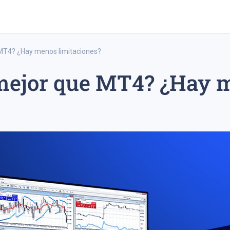
MT4? ¿Hay menos limitaciones?
mejor que MT4? ¿Hay 
trading a largo plazo
estrategia de trading a corto plazo
ipo 20