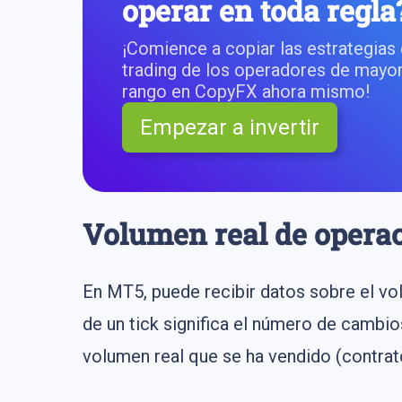
operar en toda regla
¡Comience a copiar las estrategias
trading de los operadores de mayo
rango en CopyFX ahora mismo!
Empezar a invertir
Volumen real de opera
En MT5, puede recibir datos sobre el vo
de un tick significa el número de cambi
volumen real que se ha vendido (contrato