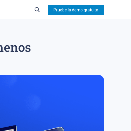
Pruebe la demo gratuita
menos
23
trading en forex
sistema de trading