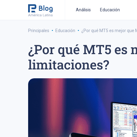
Análisis
Educación
·
·
Principales
Educación
¿Por qué MT5 es mejor que 
¿Por qué MT5 es 
estrategia de trading a medio-plazo
estrategia de 
limitaciones?