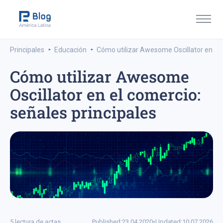
·
·
Principales
Educación
Cómo utilizar Awesome Oscillator en el 
Cómo utilizar Awesome
Oscillator en el comercio:
señales principales
5 lectura de actas
Published:
23.04.2020
•
Updated:
10.07.2026