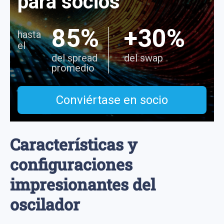
para socios
85%
+30%
hasta
el
del spread
del swap
promedio
Conviértase en socio
Características y
configuraciones
impresionantes del
oscilador