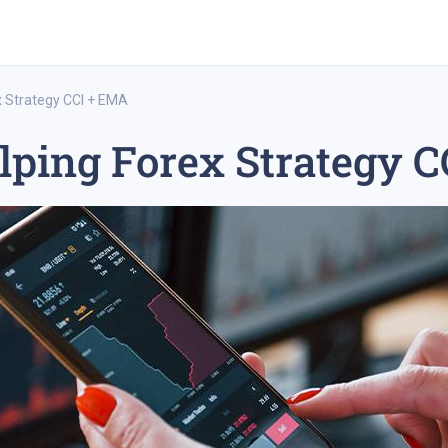
 Strategy CCI + EMA
lping Forex Strategy 
trading a largo plazo
estrategia de trading a corto plazo
ipo 20