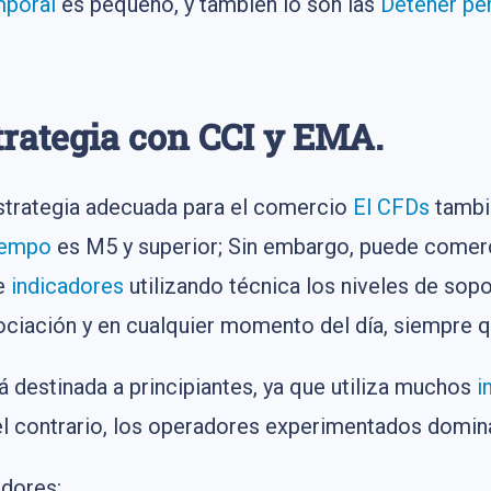
mporal
es pequeño, y también lo son las
Detener pé
strategia con CCI y EMA.
trategia adecuada para el comercio
El CFDs
tambi
iempo
es M5 y superior; Sin embargo, puede comerci
de
indicadores
utilizando técnica los niveles de sopo
ociación y en cualquier momento del día, siempre q
á destinada a principiantes, ya que utiliza muchos
i
el contrario, los operadores experimentados domina
adores: