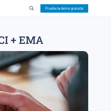
Pruebe la demo gratuita
CCI + EMA
23
trading en forex
sistema de trading