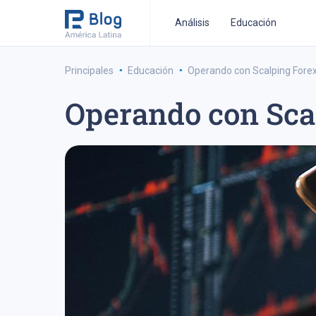
Análisis
Educación
·
·
Principales
Educación
Operando con Scalping Forex
Operando con Sca
estrategia de trading a medio-plazo
estrategia de 