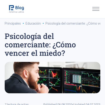
·
·
Principales
Educación
Psicología del comerciante: ¿Cómo venc
Psicología del
comerciante: ¿Cómo
vencer el miedo?
7 lectura de actas
Published:
06.08.2020
•
Updated:
04.07.2023