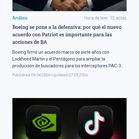
Análisis
Hora de leer:
15
actas
Boeing se pone a la defensiva: por qué el nuevo
acuerdo con Patriot es importante para las
acciones de BA
Boeing firmó un acuerdo marco de siete años con
Lockheed Martin y el Pentágono para ampliar la
producción de buscadores para los interceptores PAC-3
MSE del sistema Patriot — los sistemas de guía críticos
Published:
09.04.2026
•
Updated:
27.05.2026
para neutralizar amenazas balísticas e hipersónicas. En
un contexto de escalada de tensiones en el Medio Oriente,
la demanda de sistemas […]