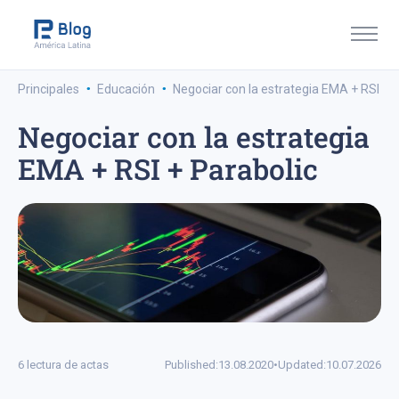
·
·
Principales
Educación
Negociar con la estrategia EMA + RSI + 
Negociar con la estrategia
EMA + RSI + Parabolic
6 lectura de actas
Published:
13.08.2020
•
Updated:
10.07.2026