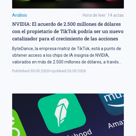
Análisis
Hora de leer:
14
actas
NVIDIA: El acuerdo de 2.500 millones de dólares
con el propietario de TikTok podría ser un nuevo
catalizador para el crecimiento de las acciones
ByteDance, la empresa matriz de TikTok, está a punto de
obtener acceso a los chips de IA insignia de NVIDIA,
valorados en más de 2.500 millones de dólares, a través
de centros de datos en Malasia. El acuerdo indica que
Published:
30.03.2026
•
Updated:
26.05.2026
NVIDIA no ha perdido el mercado chino: este país seguirá
teniendo acceso a tecnología de […]