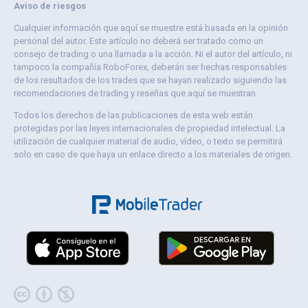
Aviso de riesgos
Cualquier información que aquí se muestre está basada en la opinión
personal del autor. Este artículo no deberá ser tratado como un
consejo de trading o una llamada a la acción. Ni el autor del artículo, ni
tampoco la compañía RoboForex, deberán ser hechas responsables
de los resultados de los trades que se hayan realizado siguiendo las
recomendaciones de trading y reseñas que aquí se muestran.
Todos los derechos de las publicaciones de esta web están
protegidas por las leyes internacionales de propiedad intelectual. La
utilización de cualquier material de audio, vídeo, o texto se permitirá
solo en caso de que haya un enlace directo a los materiales de origen.