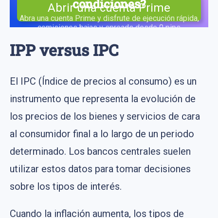
condiciones?
Abrir una cuenta Prime
Abra una cuenta Prime y disfrute de ejecución rápida,
comisiones bajas y spreads desde 0 pips
IPP versus IPC
El IPC (Índice de precios al consumo) es un
instrumento que representa la evolución de
los precios de los bienes y servicios de cara
al consumidor final a lo largo de un periodo
determinado. Los bancos centrales suelen
utilizar estos datos para tomar decisiones
sobre los tipos de interés.
Cuando la inflación aumenta, los tipos de