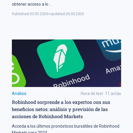
obtener acceso a lo
...
Published:
30.03.2026
•
Updated:
26.05.2026
Análisis
Hora de leer:
11
actas
Robinhood sorprende a los expertos con sus
beneficios netos: análisis y previsión de las
acciones de Robinhood Markets
Acceda a los últimos pronósticos bursátiles de Robinhood
Markets para 2024.
...