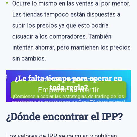
Ocurre lo mismo en las ventas al por menor.
Las tiendas tampoco están dispuestas a
subir los precios ya que esto podría
disuadir a los compradores. También
intentan ahorrar, pero mantienen los precios
sin cambios.
¿Le falta tiempo para operar en
toda regla?
Empezar a invertir
¡Comience a copiar las estrategias de trading de los
operadores de mayor rango en CopyFX ahora mismo!
¿Dónde encontrar el IPP?
Los valores de IPP se calculan y publican