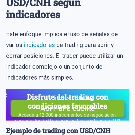
USD/CNH según
indicadores
Este enfoque implica el uso de señales de
varios
indicadores
de trading para abrir y
cerrar posiciones. El trader puede utilizar un
indicador complejo o un conjunto de
indicadores más simples.
Disfrute del trading con
condiciones favorables
Abrir una cuenta
Accede a 12.000 instrumentos de negociación,
spreads desde 0 y ejecución tan rápida como 0,01
segundos
Ejemplo de trading con USD/CNH