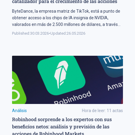
catalizador para el crecimiento de las acciones
ByteDance, la empresa matriz de TikTok, está a punto de
obtener acceso a los chips de IA insignia de NVIDIA,
valorados en más de 2.500 millones de dólares, a través
de centros de datos en Malasia. El acuerdo indica que
Published:
30.03.2026
•
Updated:
26.05.2026
NVIDIA no ha perdido el mercado chino: este país seguirá
teniendo acceso a tecnología de […]
Análisis
Hora de leer:
11
actas
Robinhood sorprende a los expertos con sus
beneficios netos: análisis y previsión de las
acciones de Robinhood Markets