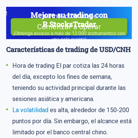
Mejore su trading con
R StocksTrader
Comenzar a operar
¡Obtenga acceso a más de 12.000 instrumentos con
una sola cuenta!
Características de trading de USD/CNH
Hora de trading El par cotiza las 24 horas
del día, excepto los fines de semana,
teniendo su actividad principal durante las
sesiones asiática y americana.
La volatilidad
es alta, alrededor de 150-200
puntos por día. Sin embargo, el alcance está
limitado por el banco central chino.