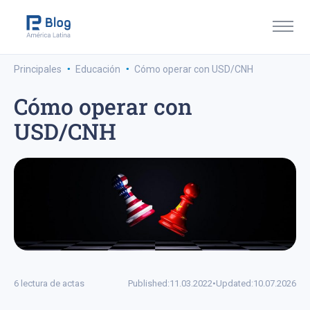
·
·
Principales
Educación
Cómo operar con USD/CNH
Cómo operar con
USD/CNH
6 lectura de actas
Published:
11.03.2022
•
Updated:
10.07.2026