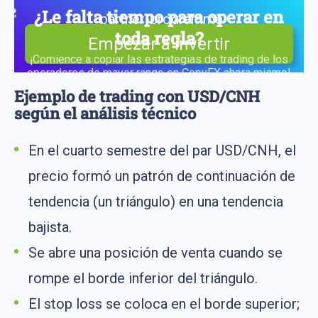
¿Le falta tiempo para operar en
toda regla?
Empezar a invertir
¡Comience a copiar las estrategias de trading de los
operadores de mayor rango en CopyFX ahora mismo!
Ejemplo de trading con USD/CNH
según el análisis técnico
En el cuarto semestre del par USD/CNH, el
precio formó un patrón de continuación de
tendencia (un triángulo) en una tendencia
bajista.
Se abre una posición de venta cuando se
rompe el borde inferior del triángulo.
El stop loss se coloca en el borde superior;