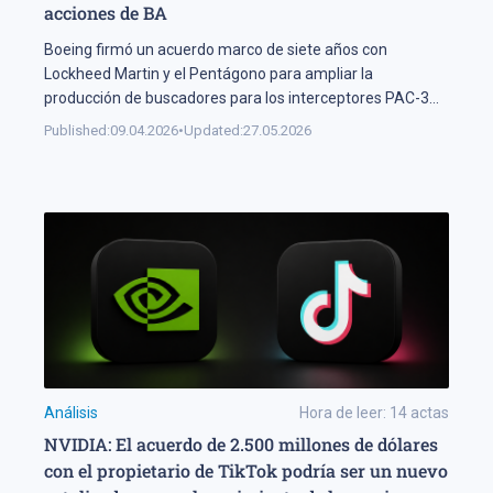
acciones de BA
Boeing firmó un acuerdo marco de siete años con
Lockheed Martin y el Pentágono para ampliar la
producción de buscadores para los interceptores PAC-3
MSE del sistema Patriot — los sistemas de guía críticos
Published:
09.04.2026
•
Updated:
27.05.2026
para neutralizar amenazas balísticas e hipersónicas. En
un contexto de escalada de tensiones en el Medio Oriente,
la demanda de sistemas […]
Análisis
Hora de leer:
14
actas
NVIDIA: El acuerdo de 2.500 millones de dólares
con el propietario de TikTok podría ser un nuevo