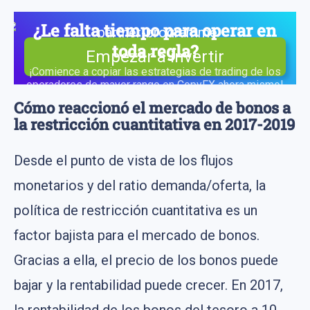
¿Le falta tiempo para operar en
toda regla?
Empezar a invertir
¡Comience a copiar las estrategias de trading de los
operadores de mayor rango en CopyFX ahora mismo!
Cómo reaccionó el mercado de bonos a
la restricción cuantitativa en 2017-2019
Desde el punto de vista de los flujos
monetarios y del ratio demanda/oferta, la
política de restricción cuantitativa es un
factor bajista para el mercado de bonos.
Gracias a ella, el precio de los bonos puede
bajar y la rentabilidad puede crecer. En 2017,
la rentabilidad de los bonos del tesoro a 10