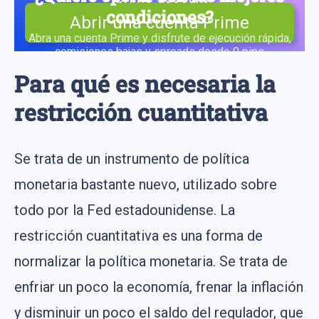
condiciones?
Abrir una cuenta Prime
Abra una cuenta Prime y disfrute de ejecución rápida,
comisiones bajas y spreads desde 0 pips
Para qué es necesaria la
restricción cuantitativa
Se trata de un instrumento de política
monetaria bastante nuevo, utilizado sobre
todo por la Fed estadounidense. La
restricción cuantitativa es una forma de
normalizar la política monetaria. Se trata de
enfriar un poco la economía, frenar la inflación
y disminuir un poco el saldo del regulador, que