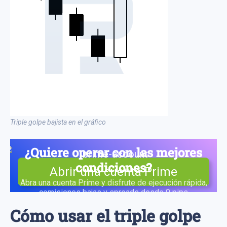
Triple golpe bajista en el gráfico
¿Quiere operar con las mejores
condiciones?
Abrir una cuenta Prime
Abra una cuenta Prime y disfrute de ejecución rápida,
comisiones bajas y spreads desde 0 pips
Cómo usar el triple golpe