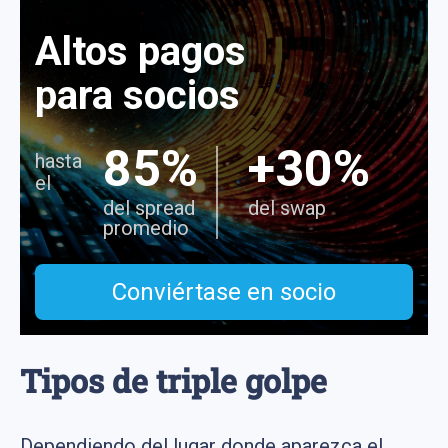
Altos pagos
para socios
85%
+30%
hasta
el
del spread
del swap
promedio
Conviértase en socio
Tipos de triple golpe
Dependiendo del lugar donde aparezca el