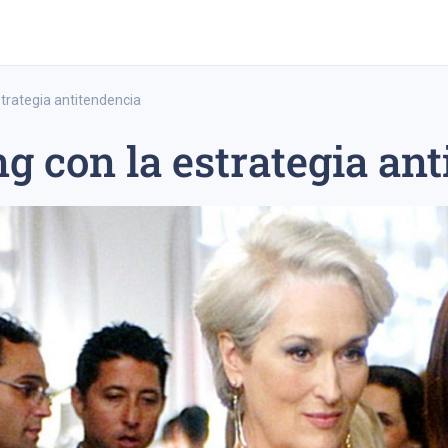
trategia antitendencia
g con la estrategia an
trading a largo plazo
estrategia de trading a corto plazo
ipo 20