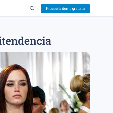
Pruebe la demo gratuita
titendencia
23
trading en forex
sistema de trading