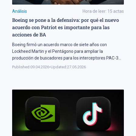
Análisis
Hora de leer:
15
actas
Boeing se pone a la defensiva: por qué el nuevo
acuerdo con Patriot es importante para las
acciones de BA
Boeing firmó un acuerdo marco de siete años con
Lockheed Martin y el Pentágono para ampliar la
producción de buscadores para los interceptores PAC-3
MSE del sistema Patriot — los sistemas de guía críticos
Published:
09.04.2026
•
Updated:
27.05.2026
para neutralizar amenazas balísticas e hipersónicas. En
un contexto de escalada de tensiones en el Medio Oriente,
la demanda de sistemas […]