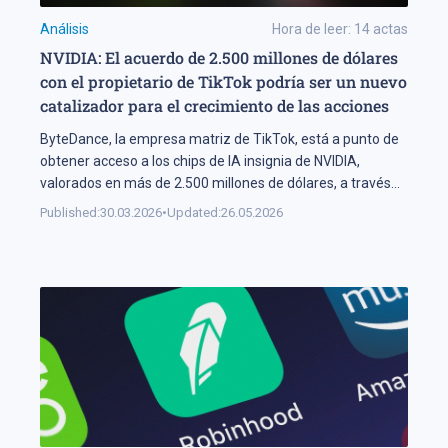
Análisis
Hora de leer:
14
actas
NVIDIA: El acuerdo de 2.500 millones de dólares
con el propietario de TikTok podría ser un nuevo
catalizador para el crecimiento de las acciones
ByteDance, la empresa matriz de TikTok, está a punto de
obtener acceso a los chips de IA insignia de NVIDIA,
valorados en más de 2.500 millones de dólares, a través
de centros de datos en Malasia. El acuerdo indica que
Published:
30.03.2026
•
Updated:
26.05.2026
NVIDIA no ha perdido el mercado chino: este país seguirá
teniendo acceso a tecnología de […]