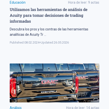
Educación
Hora de leer:
9
actas
Utilizamos las herramientas de análisis de
Acuity para tomar decisiones de trading
informadas
Descubra los pros y los contras de las herramientas
analíticas de Acuity Tr
...
Published:
08.02.2024
•
Updated:
26.05.2026
Análisis
Hora de leer:
14
actas