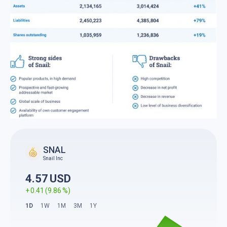
SNAL
Snail Inc
4.57
USD
0.41
9.86
1D
1W
1M
3M
1Y