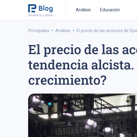
Análisis
Educación
·
·
Principales
Análisis
El precio de las acciones de X
El precio de las 
estrategia de trading a medio-plazo
estrategia de 
tendencia alcista
crecimiento?