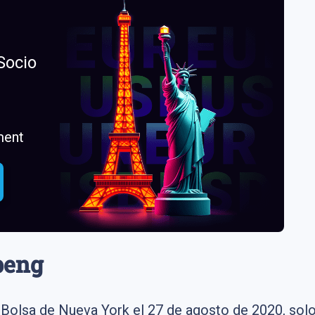
Socio
peng
 Bolsa de Nueva York el 27 de agosto de 2020, solo 