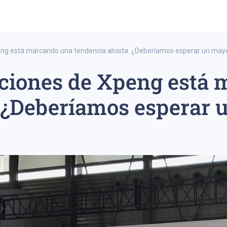
peng está marcando una tendencia alcista. ¿Deberíamos esperar un may
acciones de Xpeng está
trading a largo plazo
estrategia de trading a corto plazo
ipo 20
. ¿Deberíamos esperar