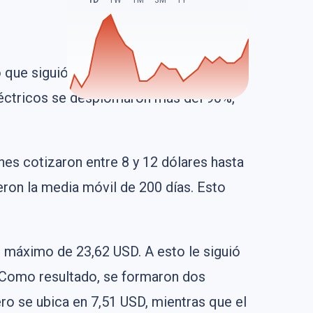
1D
1W
1M
3M
1Y
que siguió una caída que se alargó
eléctricos se desplomaron más del 90%,
nes cotizaron entre 8 y 12 dólares hasta
ieron la media móvil de 200 días. Esto
n máximo de 23,62 USD. A esto le siguió
. Como resultado, se formaron dos
ro se ubica en 7,51 USD, mientras que el