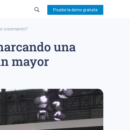
Pruebe la demo gratuita
or crecimiento?
 marcando una
23
trading en forex
sistema de trading
 un mayor