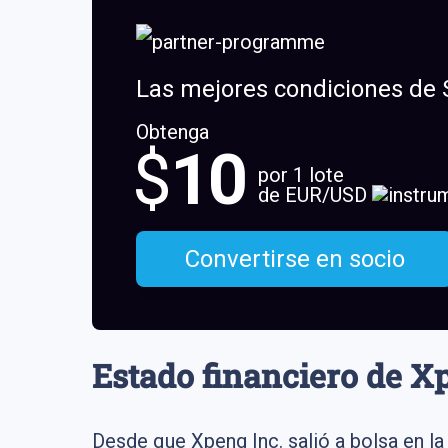
Las mejores condiciones de 
Obtenga
$
10
por 1 lote
de EUR/USD
Convertirse en socio
Estado financiero de X
Desde que Xpeng Inc. salió a bolsa en la