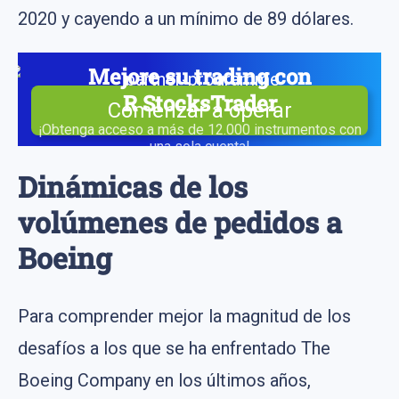
2020 y cayendo a un mínimo de 89 dólares.
Mejore su trading con
R StocksTrader
Comenzar a operar
¡Obtenga acceso a más de 12.000 instrumentos con
una sola cuenta!
Dinámicas de los
volúmenes de pedidos a
Boeing
Para comprender mejor la magnitud de los
desafíos a los que se ha enfrentado The
Boeing Company en los últimos años,