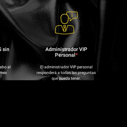
 sin
Administrador VIP
Personal
*
cabo al
El administrador VIP personal
 mes
responderá a todas las preguntas
que pueda tener.