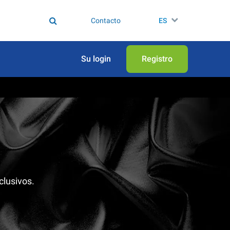
Contacto
ES
Su login
Registro
clusivos.