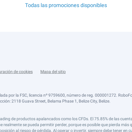
Todas las promociones disponibles
uración de cookies
Mapa del sitio
lada por la FSC, licencia nº 9759600, número de reg. 000001272. RoboFor
ección: 2118 Guava Street, Belama Phase 1, Belize City, Belize.
 el trading de productos apalancados como los CFDs. El 75.85% de las cuen
e realmente se pueda permitir perder, porque es posible que pierda más qu
ición al riesgo de pérdida. Al operar o invertir, siempre debe tener en cu