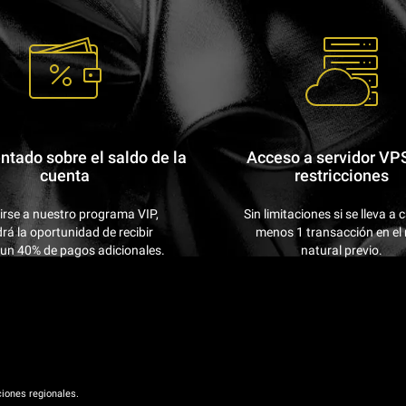
tado sobre el saldo de la
Acceso a servidor VPS
cuenta
restricciones
irse a nuestro programa VIP,
Sin limitaciones si se lleva a 
rá la oportunidad de recibir
menos 1 transacción en el
un 40% de pagos adicionales.
natural previo.
ciones regionales.