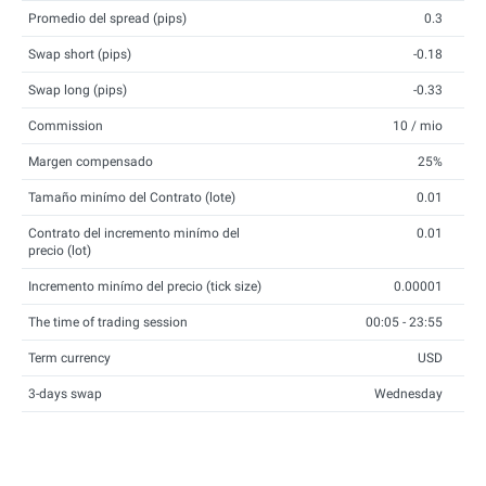
Promedio del spread (pips)
0.3
Swap short (pips)
-0.18
Swap long (pips)
-0.33
Commission
10 / mio
Margen compensado
25%
Tamaño minímo del Contrato (lote)
0.01
Contrato del incremento minímo del
0.01
precio (lot)
Incremento minímo del precio (tick size)
0.00001
The time of trading session
00:05 - 23:55
Term currency
USD
3-days swap
Wednesday