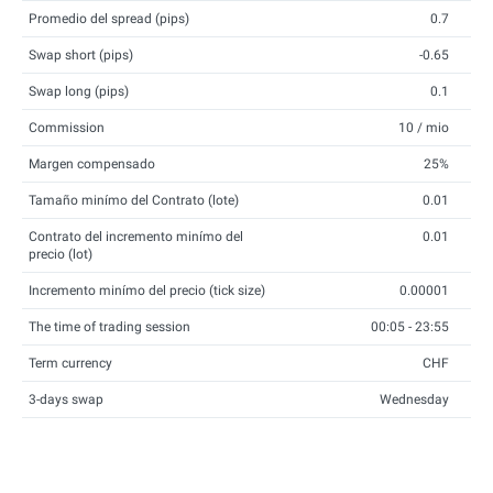
Promedio del spread (pips)
0.7
Swap short (pips)
-0.65
Swap long (pips)
0.1
Commission
10 / mio
Margen compensado
25%
Tamaño minímo del Contrato (lote)
0.01
Contrato del incremento minímo del
0.01
precio (lot)
Incremento minímo del precio (tick size)
0.00001
The time of trading session
00:05 - 23:55
Term currency
CHF
3-days swap
Wednesday