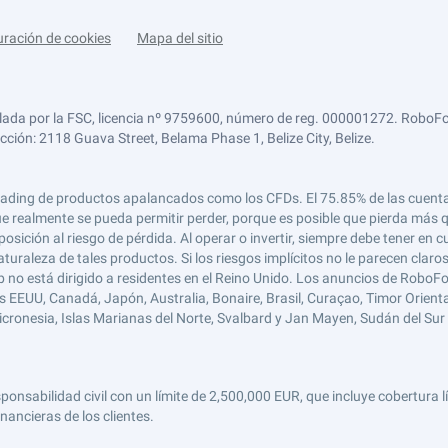
uración de cookies
Mapa del sitio
lada por la FSC, licencia nº 9759600, número de reg. 000001272. RoboFor
ección: 2118 Guava Street, Belama Phase 1, Belize City, Belize.
 el trading de productos apalancados como los CFDs. El 75.85% de las cuen
e realmente se pueda permitir perder, porque es posible que pierda más qu
ición al riesgo de pérdida. Al operar o invertir, siempre debe tener en cu
turaleza de tales productos. Si los riesgos implícitos no le parecen claro
 no está dirigido a residentes en el Reino Unido. Los anuncios de RoboFo
s EEUU, Canadá, Japón, Australia, Bonaire, Brasil, Curaçao, Timor Oriental,
 Micronesia, Islas Marianas del Norte, Svalbard y Jan Mayen, Sudán del Sur 
abilidad civil con un límite de 2,500,000 EUR, que incluye cobertura líd
nancieras de los clientes.