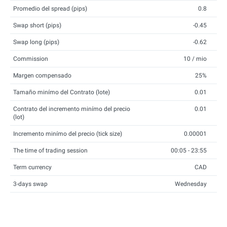
Promedio del spread (pips)
0.8
Swap short (pips)
-0.45
Swap long (pips)
-0.62
Commission
10 / mio
Margen compensado
25%
Tamaño minímo del Contrato (lote)
0.01
Contrato del incremento minímo del precio
0.01
(lot)
Incremento minímo del precio (tick size)
0.00001
The time of trading session
00:05 - 23:55
Term currency
CAD
3-days swap
Wednesday