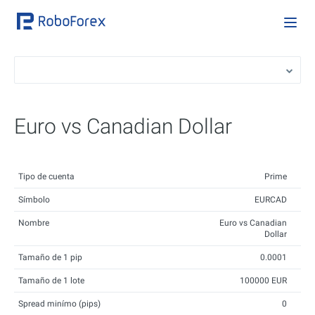
Euro vs Canadian Dollar
Tipo de cuenta
Prime
Símbolo
EURCAD
Nombre
Euro vs Canadian
Dollar
Tamaño de 1 pip
0.0001
Tamaño de 1 lote
100000 EUR
Spread minímo (pips)
0