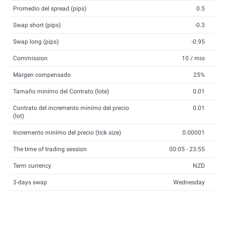
Promedio del spread (pips)
0.5
Swap short (pips)
-0.3
Swap long (pips)
-0.95
Commission
10 / mio
Margen compensado
25%
Tamaño minímo del Contrato (lote)
0.01
Contrato del incremento minímo del precio
0.01
(lot)
Incremento minímo del precio (tick size)
0.00001
The time of trading session
00:05 - 23:55
Term currency
NZD
3-days swap
Wednesday