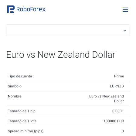
Euro vs New Zealand Dollar
Tipo de cuenta
Prime
Símbolo
EURNZD
Nombre
Euro vs New Zealand
Dollar
Tamaño de 1 pip
0.0001
Tamaño de 1 lote
100000 EUR
Spread minímo (pips)
0