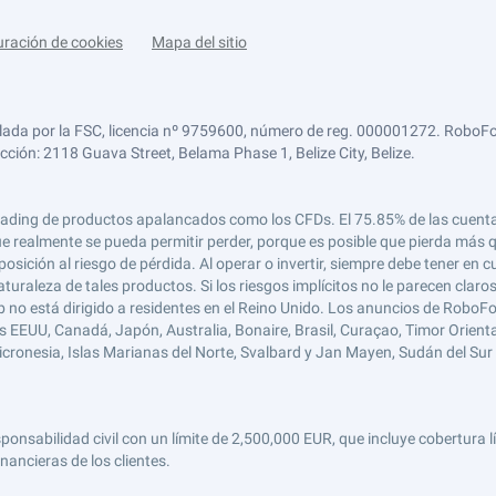
uración de cookies
Mapa del sitio
lada por la FSC, licencia nº 9759600, número de reg. 000001272. RoboFor
ección: 2118 Guava Street, Belama Phase 1, Belize City, Belize.
 el trading de productos apalancados como los CFDs. El 75.85% de las cuen
e realmente se pueda permitir perder, porque es posible que pierda más qu
ición al riesgo de pérdida. Al operar o invertir, siempre debe tener en cu
turaleza de tales productos. Si los riesgos implícitos no le parecen claro
 no está dirigido a residentes en el Reino Unido. Los anuncios de RoboFo
s EEUU, Canadá, Japón, Australia, Bonaire, Brasil, Curaçao, Timor Oriental,
 Micronesia, Islas Marianas del Norte, Svalbard y Jan Mayen, Sudán del Sur 
abilidad civil con un límite de 2,500,000 EUR, que incluye cobertura líd
nancieras de los clientes.