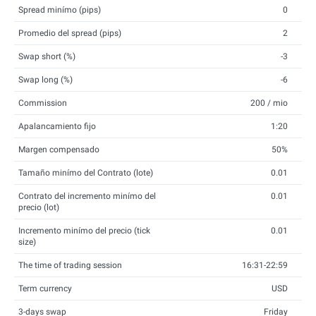
Spread minímo (pips)
0
Promedio del spread (pips)
2
Swap short (%)
-3
Swap long (%)
-6
Commission
200 / mio
Apalancamiento fijo
1:20
Margen compensado
50%
Tamaño minímo del Contrato (lote)
0.01
Contrato del incremento minímo del
0.01
precio (lot)
Incremento minímo del precio (tick
0.01
size)
The time of trading session
16:31-22:59
Term currency
USD
3-days swap
Friday