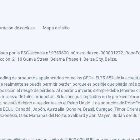
uración de cookies
Mapa del sitio
lada por la FSC, licencia nº 9759600, número de reg. 000001272. RoboFor
ección: 2118 Guava Street, Belama Phase 1, Belize City, Belize.
 el trading de productos apalancados como los CFDs. El 75.85% de las cuen
e realmente se pueda permitir perder, porque es posible que pierda más qu
ición al riesgo de pérdida. Al operar o invertir, siempre debe tener en cu
turaleza de tales productos. Si los riesgos implícitos no le parecen claro
 no está dirigido a residentes en el Reino Unido. Los anuncios de RoboFo
s EEUU, Canadá, Japón, Australia, Bonaire, Brasil, Curaçao, Timor Oriental,
 Micronesia, Islas Marianas del Norte, Svalbard y Jan Mayen, Sudán del Sur 
abilidad civil con un límite de 2,500,000 EUR, que incluye cobertura líd