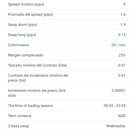
Spread minímo (pips)
0
Promedio del spread (pips)
1.6
Swap short (pips)
-1.9
Swap long (pips)
0.15
Commission
20 / mio
Margen compensado
25%
Tamaño minímo del Contrato (lote)
0.01
Contrato del incremento minímo del
0.01
precio (lot)
Incremento minímo del precio (tick
0.00001
size)
The time of trading session
00:05 - 23:55
Term currency
NZD
3-days swap
Wednesday