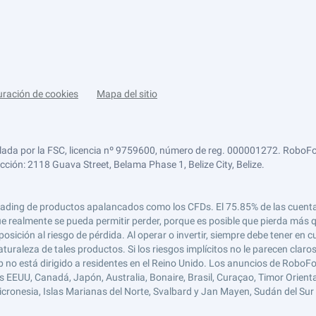
uración de cookies
Mapa del sitio
lada por la FSC, licencia nº 9759600, número de reg. 000001272. RoboFor
ección: 2118 Guava Street, Belama Phase 1, Belize City, Belize.
 el trading de productos apalancados como los CFDs. El 75.85% de las cuen
e realmente se pueda permitir perder, porque es posible que pierda más qu
ición al riesgo de pérdida. Al operar o invertir, siempre debe tener en cu
turaleza de tales productos. Si los riesgos implícitos no le parecen claro
 no está dirigido a residentes en el Reino Unido. Los anuncios de RoboFo
s EEUU, Canadá, Japón, Australia, Bonaire, Brasil, Curaçao, Timor Oriental,
 Micronesia, Islas Marianas del Norte, Svalbard y Jan Mayen, Sudán del Sur 