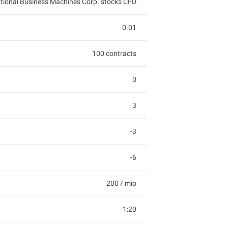
ational Business Machines Corp. stocks CFD
0.01
100 contracts
0
3
-3
-6
200 / mio
1:20