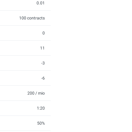
0.01
100 contracts
0
11
-3
-6
200 / mio
1:20
50%