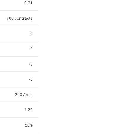
0.01
100 contracts
0
2
-3
-6
200 / mio
1:20
50%