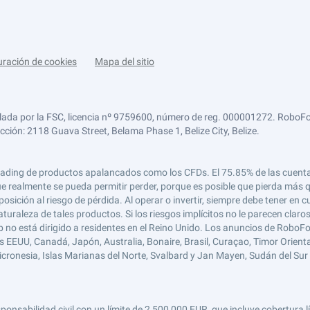
uración de cookies
Mapa del sitio
lada por la FSC, licencia nº 9759600, número de reg. 000001272. RoboFor
ección: 2118 Guava Street, Belama Phase 1, Belize City, Belize.
 el trading de productos apalancados como los CFDs. El 75.85% de las cuen
e realmente se pueda permitir perder, porque es posible que pierda más qu
ición al riesgo de pérdida. Al operar o invertir, siempre debe tener en cu
turaleza de tales productos. Si los riesgos implícitos no le parecen claro
 no está dirigido a residentes en el Reino Unido. Los anuncios de RoboFo
s EEUU, Canadá, Japón, Australia, Bonaire, Brasil, Curaçao, Timor Oriental,
 Micronesia, Islas Marianas del Norte, Svalbard y Jan Mayen, Sudán del Sur 
abilidad civil con un límite de 2,500,000 EUR, que incluye cobertura líd