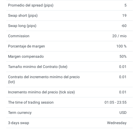
Promedio del spread (pips)
5
Swap short (pips)
19
Swap long (pips)
-60
Commission
20 / mio
Porcentaje de margen
100 %
Margen compensado
50%
Tamaño minímo del Contrato (lote)
0.01
Contrato del incremento minímo del precio
0.01
(lot)
Incremento minímo del precio (tick size)
0.01
The time of trading session
01:05 - 23:55
Term currency
USD
3-days swap
Wednesday