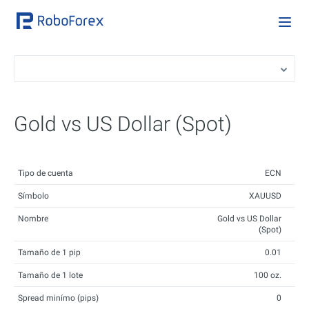
Gold vs US Dollar (Spot)
Tipo de cuenta
ECN
Símbolo
XAUUSD
Nombre
Gold vs US Dollar
(Spot)
Tamaño de 1 pip
0.01
Tamaño de 1 lote
100 oz.
Spread minímo (pips)
0