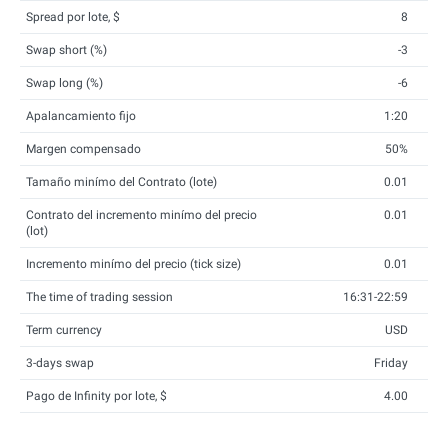
Spread por lote, $
8
Swap short (%)
-3
Swap long (%)
-6
Apalancamiento fijo
1:20
Margen compensado
50%
Tamaño minímo del Contrato (lote)
0.01
Contrato del incremento minímo del precio
0.01
(lot)
Incremento minímo del precio (tick size)
0.01
The time of trading session
16:31-22:59
Term currency
USD
3-days swap
Friday
Pago de Infinity por lote, $
4.00