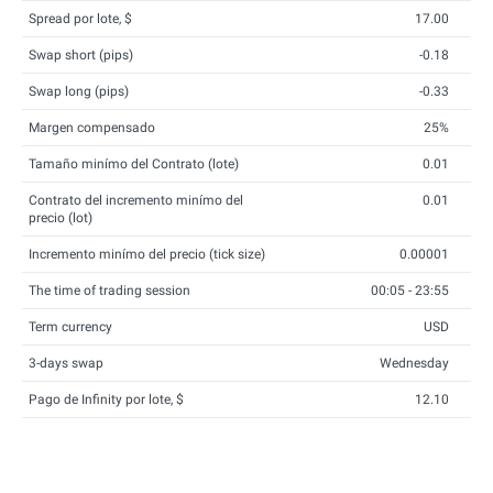
Spread por lote, $
17.00
Swap short (pips)
-0.18
Swap long (pips)
-0.33
Margen compensado
25%
Tamaño minímo del Contrato (lote)
0.01
Contrato del incremento minímo del
0.01
precio (lot)
Incremento minímo del precio (tick size)
0.00001
The time of trading session
00:05 - 23:55
Term currency
USD
3-days swap
Wednesday
Pago de Infinity por lote, $
12.10