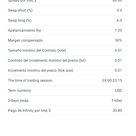
Spread por lote, $
60.00
Swap short (%)
-3.0
Swap long (%)
-6.0
Apalancamiento fijo
1:20
Margen compensado
50%
Tamaño minímo del Contrato (lote)
0.01
Contrato del incremento minímo del precio (lot)
0.01
Incremento minímo del precio (tick size)
0.01
The time of trading session
03:00-23:15
Term currency
USD
3-days swap
Friday
Pago de Infinity por lote, $
30.80