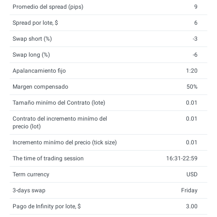
Promedio del spread (pips)
9
Spread por lote, $
6
Swap short (%)
-3
Swap long (%)
-6
Apalancamiento fijo
1:20
Margen compensado
50%
Tamaño minímo del Contrato (lote)
0.01
Contrato del incremento minímo del
0.01
precio (lot)
Incremento minímo del precio (tick size)
0.01
The time of trading session
16:31-22:59
Term currency
USD
3-days swap
Friday
Pago de Infinity por lote, $
3.00