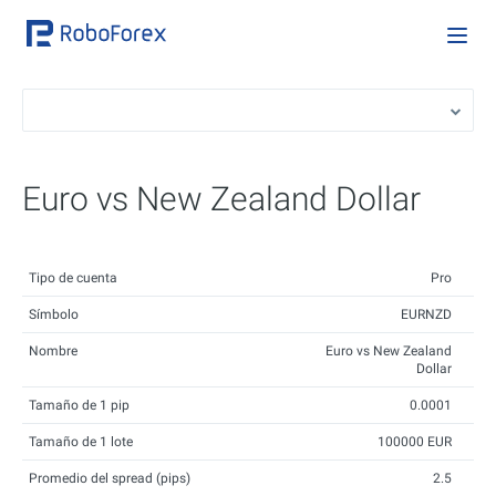
Euro vs New Zealand Dollar
Tipo de cuenta
Pro
Símbolo
EURNZD
Nombre
Euro vs New Zealand
Dollar
Tamaño de 1 pip
0.0001
Tamaño de 1 lote
100000 EUR
Promedio del spread (pips)
2.5