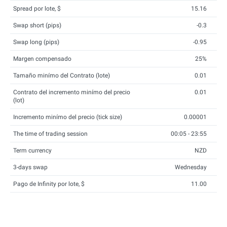
Spread por lote, $
15.16
Swap short (pips)
-0.3
Swap long (pips)
-0.95
Margen compensado
25%
Tamaño minímo del Contrato (lote)
0.01
Contrato del incremento minímo del precio
0.01
(lot)
Incremento minímo del precio (tick size)
0.00001
The time of trading session
00:05 - 23:55
Term currency
NZD
3-days swap
Wednesday
Pago de Infinity por lote, $
11.00