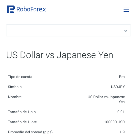
US Dollar vs Japanese Yen
Tipo de cuenta
Pro
Símbolo
USDJPY
Nombre
US Dollar vs Japanese
Yen
Tamaño de 1 pip
0.01
Tamaño de 1 lote
100000 USD
Promedio del spread (pips)
1.9