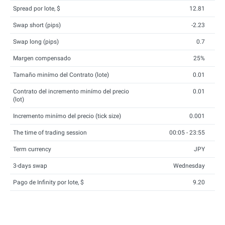
Spread por lote, $
12.81
Swap short (pips)
-2.23
Swap long (pips)
0.7
Margen compensado
25%
Tamaño minímo del Contrato (lote)
0.01
Contrato del incremento minímo del precio
0.01
(lot)
Incremento minímo del precio (tick size)
0.001
The time of trading session
00:05 - 23:55
Term currency
JPY
3-days swap
Wednesday
Pago de Infinity por lote, $
9.20