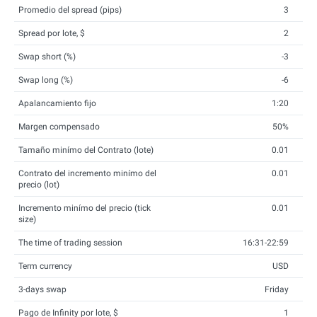
Promedio del spread (pips)
3
Spread por lote, $
2
Swap short (%)
-3
Swap long (%)
-6
Apalancamiento fijo
1:20
Margen compensado
50%
Tamaño minímo del Contrato (lote)
0.01
Contrato del incremento minímo del
0.01
precio (lot)
Incremento minímo del precio (tick
0.01
size)
The time of trading session
16:31-22:59
Term currency
USD
3-days swap
Friday
Pago de Infinity por lote, $
1