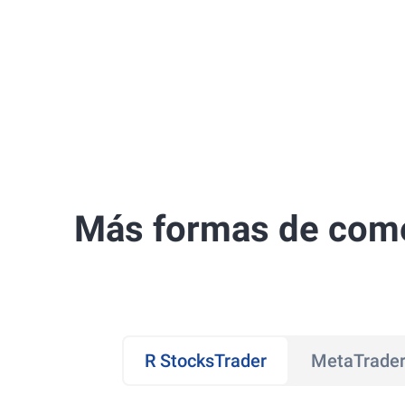
Más formas de come
R StocksTrader
MetaTrader