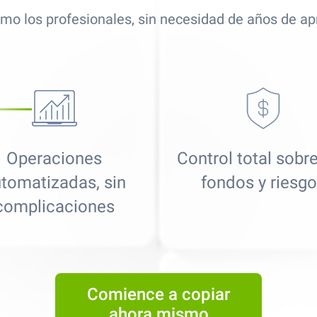
mo los profesionales, sin necesidad de años de ap
Operaciones
Control total sobr
tomatizadas, sin
fondos y riesg
complicaciones
Best Copy Trading Platform
Global Brands Magazine Awards 2023
Comience a copiar
ahora mismo