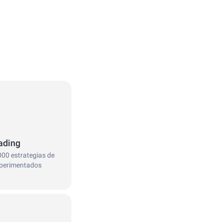
ading
000 estrategias de
xperimentados