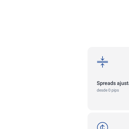
spreads
Spreads ajus
desde 0 pips
cent