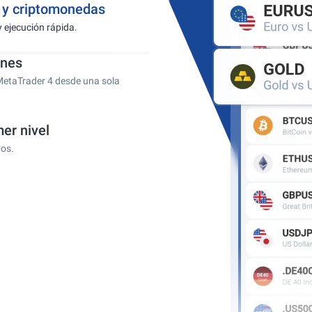
s y criptomonedas
y ejecución rápida.
ones
MetaTrader 4 desde una sola
er nivel
ros.