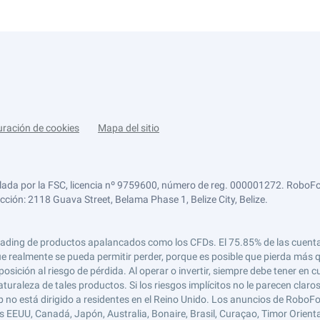
uración de cookies
Mapa del sitio
lada por la FSC, licencia nº 9759600, número de reg. 000001272. RoboFor
ección: 2118 Guava Street, Belama Phase 1, Belize City, Belize.
 el trading de productos apalancados como los CFDs. El 75.85% de las cuen
e realmente se pueda permitir perder, porque es posible que pierda más qu
ición al riesgo de pérdida. Al operar o invertir, siempre debe tener en cu
turaleza de tales productos. Si los riesgos implícitos no le parecen claro
 no está dirigido a residentes en el Reino Unido. Los anuncios de RoboFo
s EEUU, Canadá, Japón, Australia, Bonaire, Brasil, Curaçao, Timor Oriental,