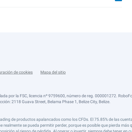
uración de cookies
Mapa del sitio
lada por la FSC, licencia nº 9759600, número de reg. 000001272. RoboFor
ección: 2118 Guava Street, Belama Phase 1, Belize City, Belize.
 el trading de productos apalancados como los CFDs. El 75.85% de las cuen
e realmente se pueda permitir perder, porque es posible que pierda más qu
ición al riesgo de pérdida. Al operar o invertir, siempre debe tener en cu