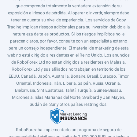
que comprenda totalmente la verdadera extensión de su
exposición al riesgo de pérdida. Al operar o invertir, siempre debe
tener en cuenta su nivel de experiencia. Los servicios de Copy
Trading implican riesgos adicionales para su inversión debido a la
naturaleza de tales productos. Si los riesgos implícitos no le
parecen claros, por favor, consulte con un especialista externo
para un consejo independiente. El material de márketing de esta
web no está dirigido a residentes en el Reino Unido. Los anuncios
de RoboForex Ltd no están dirigidos a residentes en Malasia.
RoboForex Ltd y sus afiliados no trabajan en territorio de los
EEUU, Canadá, Japón, Australia, Bonaire, Brasil, Curaçao, Timor
Oriental, Indonesia, Irán, Liberia, Saipán, Rusia, Ucrania,
Bielorrusia, Sint Eustatius, Tahití, Turquía, Guinea-Bissau,
Micronesia, Islas Marianas del Norte, Svalbard y Jan Mayen,
Sudán del Sur y otros países restringidos.
RoboForex ha implementado un programa de seguro de
responsabilidad civil con un límite de 2,500,000 EUR, que incluye