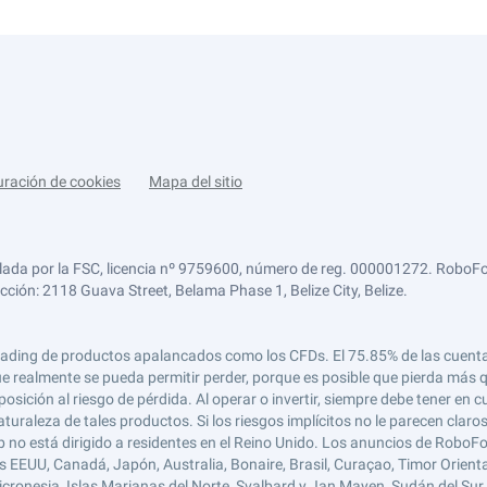
uración de cookies
Mapa del sitio
lada por la FSC, licencia nº 9759600, número de reg. 000001272. RoboFor
ección: 2118 Guava Street, Belama Phase 1, Belize City, Belize.
 el trading de productos apalancados como los CFDs. El 75.85% de las cuen
e realmente se pueda permitir perder, porque es posible que pierda más qu
ición al riesgo de pérdida. Al operar o invertir, siempre debe tener en cu
turaleza de tales productos. Si los riesgos implícitos no le parecen claro
 no está dirigido a residentes en el Reino Unido. Los anuncios de RoboFo
s EEUU, Canadá, Japón, Australia, Bonaire, Brasil, Curaçao, Timor Oriental,
 Micronesia, Islas Marianas del Norte, Svalbard y Jan Mayen, Sudán del Sur 