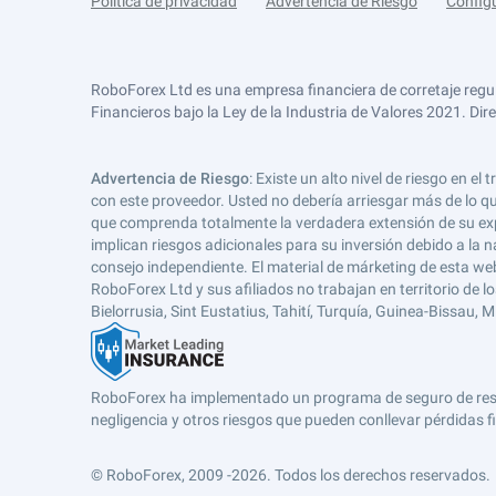
Política de privacidad
Advertencia de Riesgo
Config
RoboForex Ltd es una empresa financiera de corretaje regu
Financieros bajo la Ley de la Industria de Valores 2021. Dir
Advertencia de Riesgo
: Existe un alto nivel de riesgo en
con este proveedor. Usted no debería arriesgar más de lo qu
que comprenda totalmente la verdadera extensión de su expos
implican riesgos adicionales para su inversión debido a la na
consejo independiente. El material de márketing de esta web
RoboForex Ltd y sus afiliados no trabajan en territorio de lo
Bielorrusia, Sint Eustatius, Tahití, Turquía, Guinea-Bissau,
RoboForex ha implementado un programa de seguro de respons
negligencia y otros riesgos que pueden conllevar pérdidas fi
© RoboForex, 2009 -2026.
Todos los derechos reservados.