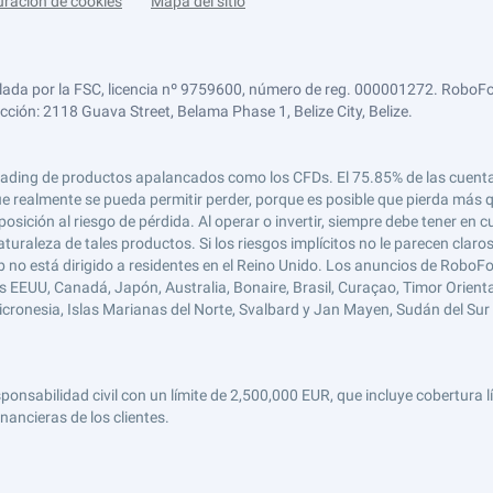
uración de cookies
Mapa del sitio
lada por la FSC, licencia nº 9759600, número de reg. 000001272. RoboFor
ección: 2118 Guava Street, Belama Phase 1, Belize City, Belize.
 el trading de productos apalancados como los CFDs. El 75.85% de las cuen
e realmente se pueda permitir perder, porque es posible que pierda más qu
ición al riesgo de pérdida. Al operar o invertir, siempre debe tener en cu
turaleza de tales productos. Si los riesgos implícitos no le parecen claro
 no está dirigido a residentes en el Reino Unido. Los anuncios de RoboFo
s EEUU, Canadá, Japón, Australia, Bonaire, Brasil, Curaçao, Timor Oriental,
 Micronesia, Islas Marianas del Norte, Svalbard y Jan Mayen, Sudán del Sur 
abilidad civil con un límite de 2,500,000 EUR, que incluye cobertura líd
nancieras de los clientes.