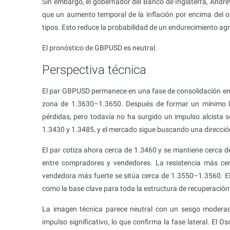
Sin embargo, el gobernador del Banco de Inglaterra, Andr
que un aumento temporal de la inflación por encima del o
tipos. Esto reduce la probabilidad de un endurecimiento agr
El pronóstico de GBPUSD es neutral.
Perspectiva técnica
El par GBPUSD permanece en una fase de consolidación en e
zona de 1.3630–1.3650. Después de formar un mínimo lo
pérdidas, pero todavía no ha surgido un impulso alcista so
1.3430 y 1.3485, y el mercado sigue buscando una direcci
El par cotiza ahora cerca de 1.3460 y se mantiene cerca de 
entre compradores y vendedores. La resistencia más ce
vendedora más fuerte se sitúa cerca de 1.3550–1.3560. El
como la base clave para toda la estructura de recuperación
La imagen técnica parece neutral con un sesgo moderad
impulso significativo, lo que confirma la fase lateral. El O