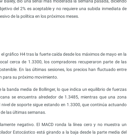
ew Bailey, dio una señal más moderada la semana pasada, diciendo
bjetivo del 2% es aceptable y no requiere una subida inmediata de
esivo de la política en los próximos meses.
l gráfico H4 tras la fuerte caída desde los máximos de mayo en la
cal cerca de 1.3300, los compradores recuperaron parte de las
stenible. En las últimas sesiones, los precios han fluctuado entre
ón para su próximo movimiento.
la banda media de Bollinger, lo que indica un equilibrio de fuerzas
rcana se encuentra alrededor de 1.3485, mientras que una zona
 nivel de soporte sigue estando en 1.3300, que continúa actuando
 de las últimas semanas.
amente negativo. El MACD ronda la línea cero y no muestra un
scilador Estocástico está girando a la baja desde la parte media del