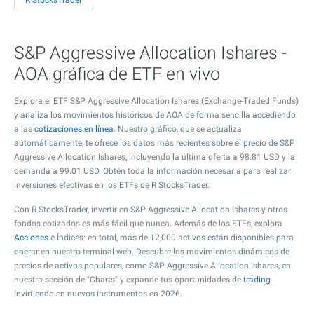
R StocksTrader
S&P Aggressive Allocation Ishares -
AOA gráfica de ETF en vivo
Explora el ETF S&P Aggressive Allocation Ishares (Exchange-Traded Funds)
y analiza los movimientos históricos de AOA de forma sencilla accediendo
a las
cotizaciones en línea
. Nuestro gráfico, que se actualiza
automáticamente, te ofrece los datos más recientes sobre el precio de S&P
Aggressive Allocation Ishares, incluyendo la última oferta a
98.81
USD y la
demanda a
99.01
USD. Obtén toda la información necesaria para realizar
inversiones efectivas en los ETFs de R StocksTrader.
Con R StocksTrader, invertir en S&P Aggressive Allocation Ishares y otros
fondos cotizados es más fácil que nunca. Además de los ETFs, explora
Acciones
e Índices: en total, más de 12,000 activos están disponibles para
operar en nuestro terminal web. Descubre los movimientos dinámicos de
precios de activos populares, como S&P Aggressive Allocation Ishares, en
nuestra sección de "Charts" y expande tus oportunidades de
trading
invirtiendo en nuevos instrumentos en 2026.